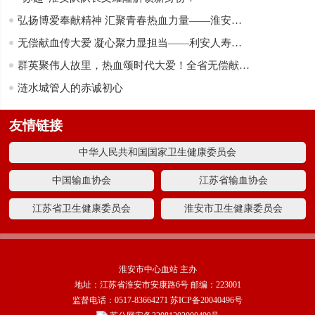
弘扬博爱奉献精神 汇聚青春热血力量——淮安大学自动化学院无偿献血科普宣传系列活动持续开展
无偿献血传大爱 凝心聚力显担当——利安人寿盱眙支公司无偿献血活动
群英聚伟人故里，热血颂时代大爱！全省无偿献血者优秀事迹汇演在淮举办
涟水城管人的赤诚初心
友情链接
中华人民共和国国家卫生健康委员会
中国输血协会
江苏省输血协会
江苏省卫生健康委员会
淮安市卫生健康委员会
淮安市中心血站 主办
地址：江苏省淮安市安康路6号 邮编：223001
监督电话：0517-83664271
苏ICP备20040496号