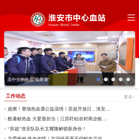
高中生的热血“实景课”
工作动态
更多>
超燃！赛场热血遇公益温情！苏超开放日，淮安市民以热血为球队助威
酷暑献热血 大爱显担当｜江苏盱眙农村商业银行开展无偿献血公益活动
“苏超”淮安队队长文耀隆解锁新身份！
为爱挽袖 热血传情｜岔河镇开展无偿献血活动