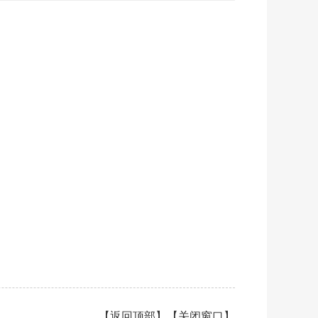
【
返回顶部
】【
关闭窗口
】