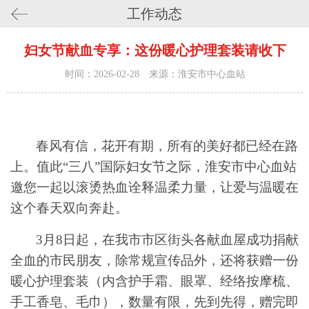
工作动态
妇女节献血专享：这份暖心护理套装请收下
时间：2026-02-28 来源：淮安市中心血站
春风有信，花开有期，所有的美好都已经在路
上。值此
“三八”国际妇女节之际，淮安市中心血站
邀您一起以滚烫热血诠释温柔力量，让爱与温暖在
这个春天双向奔赴。
3月8日起，在我市市区街头各献血屋
成功
捐献
全
血的市民朋友，除常规宣传品外，
还将获赠一份
暖心护理套装（内含护手霜、眼罩、经络按摩梳、
手工香皂、毛巾），
数量有限，先到先得，赠完即