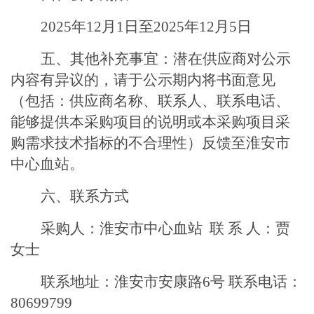
202
5
年
12
月
1
日至
202
5
年
12
月
5
日
五
、其他补充事宜：潜在供应商对公示
内容有异议的，请于公示期内将书面意见
（包括：供应商名称、联系人、联系电话、
能够提供本采购项目的说明或本采购项目采
购需求技术指标的不合理性）反馈至
淮安市
中心血站
。
六
、联系方式
采购人：淮安市
中心血站
联
系
人：
贾
女士
联系地址：淮安市
安康路
6
号
联系电话：
80699799