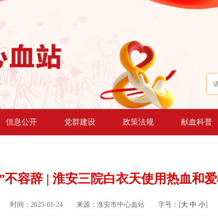
信息公开
党群建设
政策法规
献血科普
医”不容辞 | 淮安三院白衣天使用热血
时间：2025-01-24
来源：淮安市中心血站
字号：[
大
中
小
]