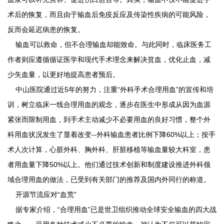
术后的恢复，而且由于输血后免疫反应及传染性疾病的可能风险，
反而会延迟病患的恢复。
输血可以救命，但不合理输血却能致命。与此同时，临床医务工
作者则应遵循循证医学和现代手术理念来解决贫血，优化止血，减
少失血量，以更好地提高患者预后。
中山医院通过近5年的努力，注重“外科手术合理用血”的宣传和培
训，树立临床一线合理用血的观念，逐步在医生中形成从因为血源
紧张而限制用血，到手术主动减少不必要用血的良好习惯，整个外
科用血状况发生了显着改变--外科输血患者比例下降60%以上；按手
术人次计算，心脏外科、胸外科、肝脏移植等输血量较大科室，患
者用血量下降50%以上。他们通过技术创新和制度建设推进外科领
域合理用血的做法，已受到有关部门的推荐及国内外同行的称道。
开源节流应对“血荒”
据专家介绍，“合理用血”已是世卫组织推动全球安全输血的四大战