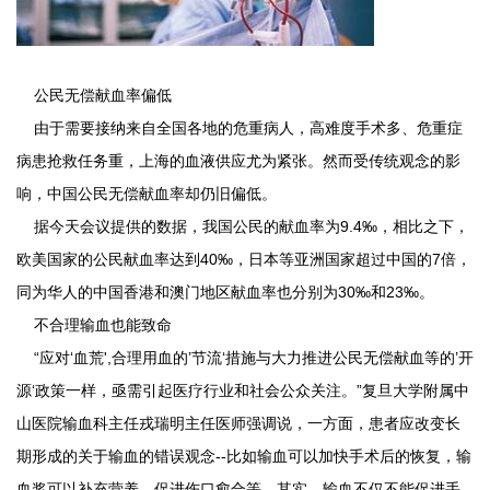
公民无偿献血率偏低
由于需要接纳来自全国各地的危重病人，高难度手术多、危重症
病患抢救任务重，上海的血液供应尤为紧张。然而受传统观念的影
响，中国公民无偿献血率却仍旧偏低。
据今天会议提供的数据，我国公民的献血率为9.4‰，相比之下，
欧美国家的公民献血率达到40‰，日本等亚洲国家超过中国的7倍，
同为华人的中国香港和澳门地区献血率也分别为30‰和23‰。
不合理输血也能致命
“应对‘血荒',合理用血的’节流‘措施与大力推进公民无偿献血等的’开
源‘政策一样，亟需引起医疗行业和社会公众关注。”复旦大学附属中
山医院输血科主任戎瑞明主任医师强调说，一方面，患者应改变长
期形成的关于输血的错误观念--比如输血可以加快手术后的恢复，输
血浆可以补充营养、促进伤口愈合等。其实，输血不仅不能促进手