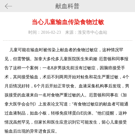
献血科普
当心儿童输血传染食物过敏
时间：2016-02-23 来源：淮安市中心血站
儿童可能在输血时被传染上献血者的食物过敏症，这种情况罕
见，但需警惕。加拿大多伦多儿童医院医生朱莉娅·厄普顿和同事报
告了这样一个案例：一名8岁男孩先前没有过敏症，因脑癌接受手
术，其间接受输血，术后不到两周开始对鲑鱼和花生严重过敏，4个
月后情况好转，6个月后开始正常饮食。血液采集机构事后发现，男
孩接受的血液来自一名对食物严重过敏的人。厄普顿和同事在《加
拿大医学会会刊》上发表论文写道：“有食物过敏症的献血者可能通
过血液制品，如血小板，转移免疫球蛋白E抗体。”他们提醒，这种
情况虽然罕见，但家长和医生应意识到它可能发生，留心儿童接受
输血后出现的异常进食反应。